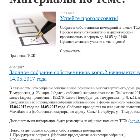
11.05.2017
Успейте проголосовать!
Собрания собственников помещений и членов ТС
Просьба получить бюллетени в диспетчерской,
проголосовать и вернуть до 14.05 до 21:00
Примите активное участие в жизни дома!
С уважением,
Правление ТСЖ
04.04.2017
Заочное собрание собственников корп.2 начинается в 
14.05.2017 года
В связи с тем, что собрание собственников помещений многоквартирного дома, ра
Тимуровская, д. 23, корп. 2 (далее - собрание), запланированное на "04" апреля 201
минут (адресу проведения: 195276, Санкт-Петербург, ул. Тимуровская, д. 8, к.1), 
уведомляем вас о проведении собрания собственников в форме заочного голосова
15.04.2017 года по 14.05.2017 года
. Собрание проводится по инициативе правлен
Михайловича (собственник квартиры, по адресу: Санкт-Петербург, ул. Тимуровская, 
Дополнительная информация будет размещена на официальном сайте ТСЖ (
http:/
Повестка дня общего собрания собственников помещений
1. Процедурные вопросы. (Избрание председателя и секретаря собрания.)
2. Установка зеркал в лифтах.