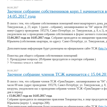
3. Установка информационных стендов в лифтах.
4. Установка шлагбаума на въезде на придомовую территорию.
04.04.2017
5. Утверждение «Правил проживания в ТСЖ «ГринЛандия» в новой редакции.
Заочное собрание собственников корп.1 начинается в 
6. Принятие порядка уборки в приквартирных коридорах по заявлениям собственн
14.05.2017 года
7. Вопрос о демонтаже телекоммуникационного оборудования, установленного в
организации ООО «Перспектива» (а равно - Интерзет). Ограничение в предоставл
В связи с тем, что собрание собственников помещений многоквартирного дома, ра
телекоммуникационного оборудования.
Тимуровская, д. 23, корп. 1 (далее - собрание), запланированное на "04" апреля 201
8. Вопрос о демонтаже телекоммуникационного оборудования, установленного в
минут (адресу проведения: 195276, Санкт-Петербург, ул. Тимуровская, д. 8, к.1), 
иным организациям, являющимся должниками и отказывающимися производить 
уведомляем вас о проведении собрания собственников в форме заочного голосова
«ГринЛандия». Ограничение в предоставлении электроэнергии для телекоммуник
15.04.2017 года по 14.05.2017 года
. Собрание проводится по инициативе правлен
компаниям.
Юрьевича (собственник квартиры, по адресу: Санкт-Петербург, ул. Тимуровская, д. 
9. Выбор лица, которое от имени собственников помещений в многоквартирном д
операторами связи и иными организациями-арендаторами общего домового имуще
Дополнительная информация будет размещена на официальном сайте ТСЖ (
http:/
10. Определение порядка оплаты коммунальных услуг, предоставленных на обще
11. Снятие ограничения (обременения, сервитута) в использовании земельного уч
Повестка дня общего собрания собственников помещений
собственности, по адресу: Санкт-Петербург, Тимуровская улица, д. 23, к. 1, лит. 
1. Процедурные вопросы. (Избрание председателя и секретаря собрания.)
в государственные органы.
2. Установка зеркал в лифтах.
12. Выбор места и адреса хранения протоколов общих собраний собственников п
3. Установка информационных стендов в лифтах.
таких собственников по вопросам, поставленным на голосование.
4. Установка шлагбаума на въезде на придомовую территорию.
04.04.2017
5. Утверждение «Правил проживания в ТСЖ «ГринЛандия» в новой редакции.
Заочное собрание членов ТСЖ начинается с 15.04.2017
При проведении общего собрания в форме заочного голосования, начиная
с 15.04
6. Принятие порядка уборки в приквартирных коридорах по заявлениям собственн
21 часов 00
минут в диспетчерской ТСЖ будет производиться выдача решений (бю
7. Вопрос о демонтаже телекоммуникационного оборудования, установленного в
В связи с тем, что собрание членов ТСЖ «ГринЛандия», запланированное на "04" а
Передать заполненный бюллетень можно через диспетчерскую службу ТСЖ
до 14
организации ООО «Перспектива» (а равно - Интерзет). Ограничение в предоставл
часов 00 мин. (адрес проведения: 195276, Санкт-Петербург, ул. Тимуровская, д. 8, 
телекоммуникационного оборудования.
кворума, уведомляем вас о проведении собрания членов ТСЖ «ГринЛандия» в фор
Каждый собственник на общем собрании обладает количеством голосов равным о
8. Вопрос о демонтаже телекоммуникационного оборудования, установленного в
дня в период
площади помещения, находящегося в собственности.
иным организациям, являющимся должниками и отказывающимися производить 
с 15.04.2017 года по 14.05.2017 года
.
Для регистрации в качестве участника общего собрания при себе необходимо имет
«ГринЛандия». Ограничение в предоставлении электроэнергии для телекоммуник
Собрание проводится по инициативе правления Товарищества, в лице председате
физическим лицам – паспорт, копию свидетельства о регистрации права собственно
компаниям.
Юрьевича (корпус 1, квартира 208).
доверенным лицам паспорт и доверенность (заверенную нотариусом), копию свидет
9. Выбор лица, которое от имени собственников помещений в многоквартирном д
Дополнительная информация будет размещена на официальном сайте ТСЖ (
http:/