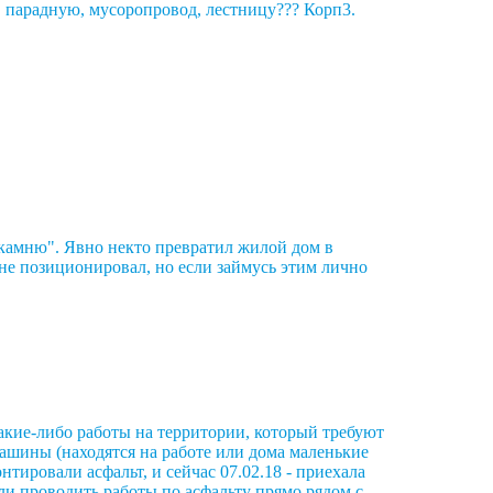
 парадную, мусоропровод, лестницу??? Корп3.
о камню". Явно некто превратил жилой дом в
 не позиционировал, но если займусь этим лично
акие-либо работы на территории, который требуют
 машины (находятся на работе или дома маленькие
онтировали асфальт, и сейчас 07.02.18 - приехала
али проводить работы по асфальту прямо рядом с