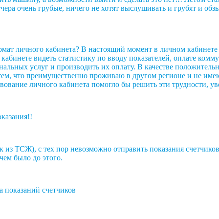
тчера очень грубые, ничего не хотят выслушивать и грубят и обз
ормат личного кабинета? В настоящий момент в личном кабинет
м кабинете видеть статистику по вводу показателей, оплате ком
унальных услуг и производить их оплату. В качестве положител
тем, что преимущественно проживаю в другом регионе и не име
ование личного кабинета помогло бы решить эти трудности, уве
казания!!
к из ТСЖ), с тех пор невозможно отправить показания счетчиков
чем было до этого.
а показаний счетчиков