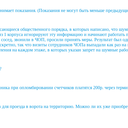
инимает показания. (Показания не могут быть меньше предыдущи
касающиеся общественного порядка, в которых написано, что ш
з 1 корпуса игнорируют эту информацию и начинают работать пе
 сосед, звонили в ЧОП, просили принять меры. Результат был о
искретно, так что визиты сотрудников ЧОПа выпадали как раз на
ения на каждом этаже, в которых указан запрет на шумные раб
?
ника при опломбировании счетчиков платятся 200р. через терми
ов для проезда в ворота на территорию. Можно ли их уже приобр