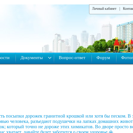
Личный кабинет
|
Конта
ости
Документы
Вопрос-ответ
Форум
Фотог
ть посыпки дорожек гранитной крошкой или хотя бы песком. В э
овью человека, разъедают подушечки на лапках домашних животн
ок; который точно не дороже этих химикатов. Во дворе просто 
ас хватает, давайте будет заботится о своем здоровье 🙏