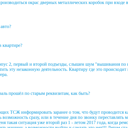
роизводиться окрас дверных металлических коробок при входе в
 авто?
в квартире?
 корпус 2, первый и второй подъезды, слышен шум "вышивания п
ить эту незаконную деятельность. Квартиру где это происходит
ера.
аль прошёл по старым реквизитам, как быть?
щих ТСЖ информировать заранее о том, что будут проводится к
ь возможность сразу, или в течение дня по звонку переставлять
ня такая ситуация уже второй раз 1 - летом 2017 года, когда рем
ить машину, а возможности выйти и сделать это нет!!! Летом ст