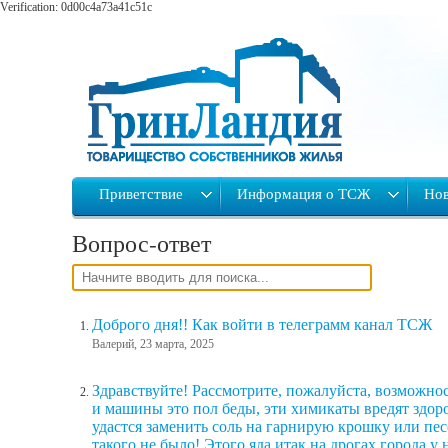
Verification: 0d00c4a73a41c51c
Приветствие
Информация о ТСЖ
Нов
Вопрос-ответ
Доброго дня!! Как войти в телеграмм канал ТСЖ
Валерий, 23 марта, 2025
Здравствуйте! Рассмотрите, пожалуйста, возможнос
и машины это пол беды, эти химикаты вредят здор
удастся заменить соль на гарнирую крошку или пес
такого не было! Этого яда итак на дрогах города у н