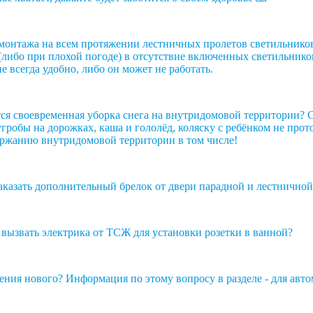
монтажа на всем протяжении лестничных пролетов светильников
 (либо при плохой погоде) в отсутствие включенных светильнико
е всегда удобно, либо он может не работать.
ётся своевременная уборка снега на внутридомовой территории? 
Сугробы на дорожках, каша и гололёд, коляску с ребёнком не про
держанию внутридомовой территории в том числе!
аказать дополнительный брелок от двери парадной и лестничной
 вызвать электрика от ТСЖ для установки розетки в ванной?
чения нового? Информация по этому вопросу в разделе - для авто