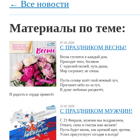
← Все новости
Материалы по теме:
07.03.2026
С ПРАЗДНИКОМ ВЕСНЫ!
Весна стучится в каждый дом,
Приходит тихо, босиком.
С чудесной песней, чуть дыша,
Мир согревает, не спеша.
Пусть солнце шлёт свой нежный луч,
Проглянет небо из-за туч,
В душе любовью расцветёт,
И радость в сердце принесёт.
22.02.2026
С ПРАЗДНИКОМ МУЖЧИН!
С 23 Февраля, мужчин мы поздравляем,
Отваги, силы и счастья вам желаем!
Пусть будет жизнь, как крепкий щит, прочна,
Успех присутствует сегодня и всегда!