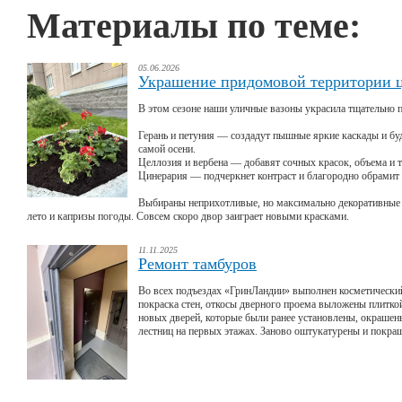
Материалы по теме:
05.06.2026
Украшение придомовой территории 
В этом сезоне наши уличные вазоны украсила тщательно 
Герань и петуния — создадут пышные яркие каскады и бу
самой осени.
Целлозия и вербена — добавят сочных красок, объема и 
Цинерария — подчеркнет контраст и благородно обрамит 
Выбираны неприхотливые, но максимально декоративные с
лето и капризы погоды. Совсем скоро двор заиграет новыми красками.
11.11.2025
Ремонт тамбуров
Во всех подъездах «ГринЛандии» выполнен косметически
покраска стен, откосы дверного проема выложены плиткой
новых дверей, которые были ранее установлены, окраше
лестниц на первых этажах. Заново оштукатурены и покра