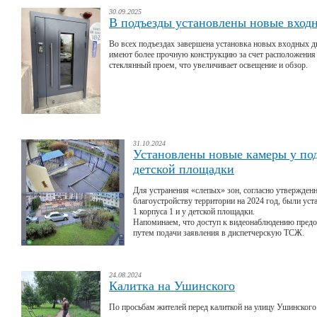
30.09.2025
В подъезды установлены новые вход
Во всех подъездах завершена установка новых входных 
имеют более прочную конструкцию за счет расположения 
стеклянный проем, что увеличивает освещение и обзор.
31.10.2024
Установлены новые камеры у под
детской площадки
Для устранения «слепых» зон, согласно утвержде
благоустройству территории на 2024 год, были ус
1 корпуса 1 и у детской площадки.
Напоминаем, что доступ к видеонаблюдению пред
путем подачи заявления в диспетчерскую ТСЖ.
24.08.2024
Калитка на Ушинского
По просьбам жителей перед калиткой на улицу Ушинского