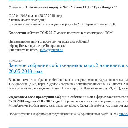
Уважаемые
Собственники корпуса №2
и
Члены ТСЖ "ГринЛандия"
!
С 25.04.2018 года по 20.05.2018 года
в наших домах проходят:
Собрание собственников помещений корпуса №2 и Собрание членов ТСЖ.
Бюллетени
и
Отчет ТСЖ 2017
можно получить в диспетчерской ТСЖ.
При возникновении вопросов по повестке дня собраний
обращайтесь в правление Товарищества
или пишите на почту:
info@grnland.ru
14.04.2018
Заочное собрание собственников корп.2 начинается в 
20.05.2018 года
В связи с тем, что собрание собственников помещений многоквартирного дома, ра
Тимуровская, д. 23, корп. 2 (далее - собрание), запланированное на "14" апреля 201
минут (по адресу проведения: Санкт-Петербург, пр. Просвещения, д. 99, к. 1),
не 
уведомляем вас о проведении собрания собственников в форме заочного гол
25.04.2018 года по 20.05.2018 года
. Собрание проводится по инициативе правлен
Михайловича (собственник квартиры, по адресу: Санкт-Петербург, ул. Тимуровская, 
Дополнительная информация будет размещена на официальном сайте ТСЖ (
http:/