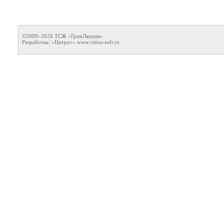
©2009–2026 ТСЖ «ГринЛандия»
Разработка: «Цитрус»
www.citrus-soft.ru