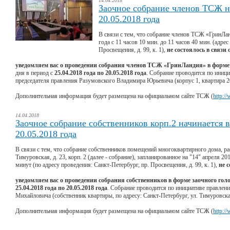
14.04.2018
Заочное собрание членов ТСЖ на
20.05.2018 года
В связи с тем, что собрание членов ТСЖ «ГринЛан
года с 11 часов 10 мин. до 11 часов 40 мин. (адре
Просвещения, д. 99, к. 1),
не состоялось в связи
уведомляем вас о проведении собрания членов ТСЖ «ГринЛандия» в форме 
дня в период с
25.04.2018 года по 20.05.2018 года
. Собрание проводится по иници
председателя правления Разумовского Владимира Юрьевича (корпус 1, квартира 2
Дополнительная информация будет размещена на официальном сайте ТСЖ (
http:/
14.04.2018
Заочное собрание собственников корп.2 начинается в 
20.05.2018 года
В связи с тем, что собрание собственников помещений многоквартирного дома, ра
Тимуровская, д. 23, корп. 2 (далее - собрание), запланированное на "14" апреля 201
минут (по адресу проведения: Санкт-Петербург, пр. Просвещения, д. 99, к. 1),
не 
уведомляем вас о проведении собрания собственников в форме заочного гол
25.04.2018 года по 20.05.2018 года
. Собрание проводится по инициативе правлен
Михайловича (собственник квартиры, по адресу: Санкт-Петербург, ул. Тимуровская, 
Дополнительная информация будет размещена на официальном сайте ТСЖ (
http:/