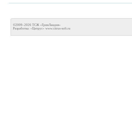
©2009–2026 ТСЖ «ГринЛандия»
Разработка: «Цитрус»
www.citrus-soft.ru