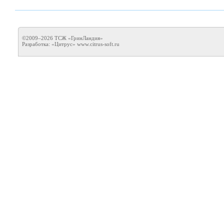
©2009–2026 ТСЖ «ГринЛандия»
Разработка: «Цитрус»
www.citrus-soft.ru