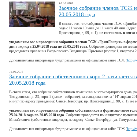
14.04.2018
Заочное собрание членов ТСЖ на
20.05.2018 года
В связи с тем, что собрание членов ТСЖ «ГринЛан
года с 11 часов 10 мин. до 11 часов 40 мин. (адре
Просвещения, д. 99, к. 1),
не состоялось в связи
уведомляем вас о проведении собрания членов ТСЖ «ГринЛандия» в форме 
дня в период с
25.04.2018 года по 20.05.2018 года
. Собрание проводится по иници
председателя правления Разумовского Владимира Юрьевича (корпус 1, квартира 2
Дополнительная информация будет размещена на официальном сайте ТСЖ (
http:/
14.04.2018
Заочное собрание собственников корп.2 начинается в 
20.05.2018 года
В связи с тем, что собрание собственников помещений многоквартирного дома, ра
Тимуровская, д. 23, корп. 2 (далее - собрание), запланированное на "14" апреля 201
минут (по адресу проведения: Санкт-Петербург, пр. Просвещения, д. 99, к. 1),
не 
уведомляем вас о проведении собрания собственников в форме заочного гол
25.04.2018 года по 20.05.2018 года
. Собрание проводится по инициативе правлен
Михайловича (собственник квартиры, по адресу: Санкт-Петербург, ул. Тимуровская, 
Дополнительная информация будет размещена на официальном сайте ТСЖ (
http:/