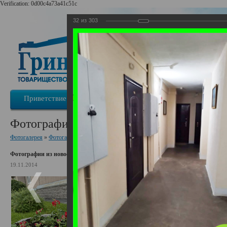
Verification: 0d00c4a73a41c51c
32
из
303
Приветствие
Информация о ТСЖ
Новости
Фотографии из новостей
Фотогалерея
»
Фотогалерея ТСЖ «ГринЛандия»
Фотографии из новостей
19.11.2014