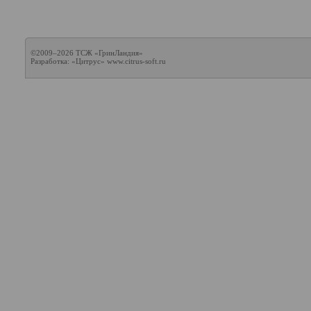
©2009–2026 ТСЖ «ГринЛандия»
Разработка: «Цитрус»
www.citrus-soft.ru